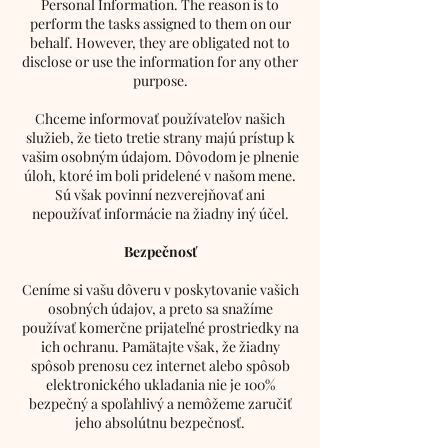
Personal Information. The reason is to
perform the tasks assigned to them on our
behalf. However, they are obligated not to
disclose or use the information for any other
purpose.
Chceme informovať používateľov našich
služieb, že tieto tretie strany majú prístup k
vašim osobným údajom. Dôvodom je plnenie
úloh, ktoré im boli pridelené v našom mene.
Sú však povinní nezverejňovať ani
nepoužívať informácie na žiadny iný účel.
Bezpečnosť
Ceníme si vašu dôveru v poskytovanie vašich
osobných údajov, a preto sa snažíme
používať komerčne prijateľné prostriedky na
ich ochranu. Pamätajte však, že žiadny
spôsob prenosu cez internet alebo spôsob
elektronického ukladania nie je 100%
bezpečný a spoľahlivý a nemôžeme zaručiť
jeho absolútnu bezpečnosť.