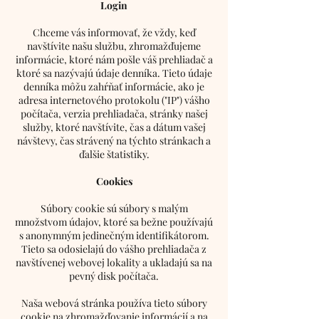
Login
Chceme vás informovať, že vždy, keď
navštívite našu službu, zhromažďujeme
informácie, ktoré nám pošle váš prehliadač a
ktoré sa nazývajú údaje denníka. Tieto údaje
denníka môžu zahŕňať informácie, ako je
adresa internetového protokolu ("IP") vášho
počítača, verzia prehliadača, stránky našej
služby, ktoré navštívite, čas a dátum vašej
návštevy, čas strávený na týchto stránkach a
ďalšie štatistiky.
Cookies
Súbory cookie sú súbory s malým
množstvom údajov, ktoré sa bežne používajú
s anonymným jedinečným identifikátorom.
Tieto sa odosielajú do vášho prehliadača z
navštívenej webovej lokality a ukladajú sa na
pevný disk počítača.
Naša webová stránka používa tieto súbory
cookie na zhromažďovanie informácií a na