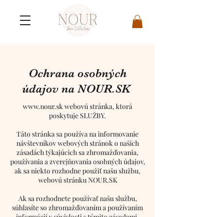
Ochrana osobných
údajov na NOUR.SK
www.nour.sk
webovú stránka, ktorá
poskytuje SLUŽBY.
Táto stránka sa používa na informovanie
návštevníkov webových stránok o našich
zásadách týkajúcich sa zhromažďovania,
používania a zverejňovania osobných údajov,
ak sa niekto rozhodne použiť našu službu,
webovú stránku NOUR.SK
Ak sa rozhodnete používať našu službu,
súhlasíte so zhromažďovaním a používaním
informácií v súvislosti s týmito zásadami.